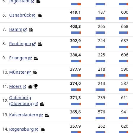
5.
Ingolstadt
419,1
187
606
6.
Osnabrück
403,3
265
668
7.
Hamm
392,9
244
637
8.
Reutlingen
380,4
225
606
9.
Erlangen
377,9
218
596
10.
Münster
374,0
213
587
11.
Moers
Oldenburg
371,3
239
611
12.
(Oldenburg)
365,6
576
941
13.
Kaiserslautern
357,9
262
620
14.
Regensburg