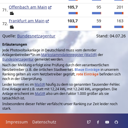
Offenbach am Main
105,7
95
201
71.
Frankfurt am Main
103,7
59
163
72.
Quelle:
Bundesnetzagentur
Stand:
04.07.26
Erläuterungen
Jede Photovoltaikanlage in Deutschland muss vom dem/der
Anlagenbetreiber*In im
Marktstammdatenregister (MaStR)
der
Bundesnetzagentur
gemeldet werden.
Nach der Meldung erfolgt eine Prüfung durch den verantwortlichen
Netzbetreiber (z.B. die örtlichen Stadtwerke).
Blaue Einträge
in unserem
Ranking gelten als vom Netzbetreiber geprüft,
rote Einträge
befinden sich
noch in der Überprüfung.
Leider kommt es im
MaStR
häufig zu dem so genannten Tausender-Fehler.
Eine Anlage wird z.B. statt mit 12,24 kWₚ mit 12.240 kWₚ angegeben. Die
Anlage erscheint im
MaStR
also um den Faktor 1.000 größer als sie
tatsächlich ist.
Insbesondere dieser Fehler verfälscht unser Ranking zur Zeit leider noch
stark.
Impressum
Datenschutz