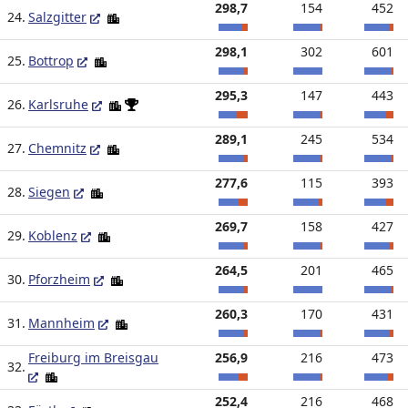
298,7
154
452
24.
Salzgitter
298,1
302
601
25.
Bottrop
295,3
147
443
26.
Karlsruhe
289,1
245
534
27.
Chemnitz
277,6
115
393
28.
Siegen
269,7
158
427
29.
Koblenz
264,5
201
465
30.
Pforzheim
260,3
170
431
31.
Mannheim
Freiburg im Breisgau
256,9
216
473
32.
252,4
216
468