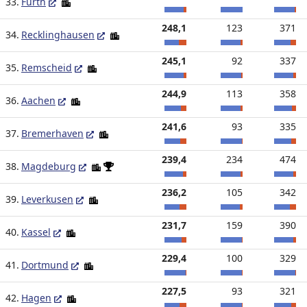
33.
Fürth
248,1
123
371
34.
Recklinghausen
245,1
92
337
35.
Remscheid
244,9
113
358
36.
Aachen
241,6
93
335
37.
Bremerhaven
239,4
234
474
38.
Magdeburg
236,2
105
342
39.
Leverkusen
231,7
159
390
40.
Kassel
229,4
100
329
41.
Dortmund
227,5
93
321
42.
Hagen