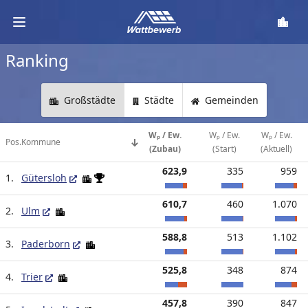
Regis
Ranking
Großstädte
Städte
Gemeinden
Wₚ / Ew.
Wₚ / Ew.
Wₚ / Ew.
Pos.
Kommune
(Zubau)
(Start)
(Aktuell)
623,9
335
959
1.
Gütersloh
610,7
460
1.070
2.
Ulm
588,8
513
1.102
3.
Paderborn
525,8
348
874
4.
Trier
457,8
390
847