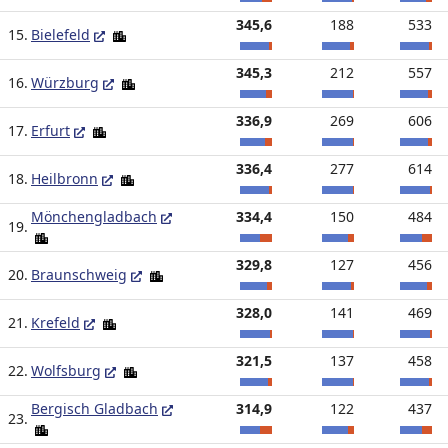
345,6
188
533
15.
Bielefeld
345,3
212
557
16.
Würzburg
336,9
269
606
17.
Erfurt
336,4
277
614
18.
Heilbronn
Mönchengladbach
334,4
150
484
19.
329,8
127
456
20.
Braunschweig
328,0
141
469
21.
Krefeld
321,5
137
458
22.
Wolfsburg
Bergisch Gladbach
314,9
122
437
23.