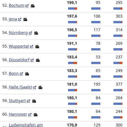
199,1
95
295
52.
Bochum
197,6
106
303
53.
Jena
196,5
117
314
54.
Nürnberg
191,1
78
269
55.
Wuppertal
183,4
53
237
56.
Düsseldorf
183,3
65
249
57.
Bonn
181,0
195
377
58.
Halle (Saale)
180,1
84
264
59.
Stuttgart
180,1
64
244
60.
Hannover
Ludwigshafen am
170,9
129
300