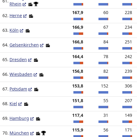
61.
Rhein
167,9
60
228
62.
Herne
166,9
67
234
63.
Köln
166,8
84
251
64.
Gelsenkirchen
164,4
78
242
65.
Dresden
156,8
82
239
66.
Wiesbaden
153,8
152
306
67.
Potsdam
151,8
55
207
68.
Kiel
117,4
31
149
69.
Hamburg
115,9
56
171
70.
München