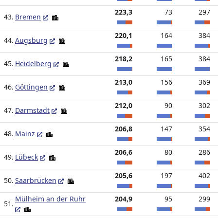
223,3
73
297
43.
Bremen
220,1
164
384
44.
Augsburg
218,2
165
384
45.
Heidelberg
213,0
156
369
46.
Göttingen
212,0
90
302
47.
Darmstadt
206,8
147
354
48.
Mainz
206,6
80
286
49.
Lübeck
205,6
197
402
50.
Saarbrücken
Mülheim an der Ruhr
204,9
95
299
51.